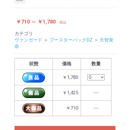
￥710 ～ ￥1,780
税込
カテゴリ
ヴァンガード
＞
ブースターパックDZ
＞
天智覚
命
状態
価格
数量
￥1,780
￥1,425
---
￥710
---