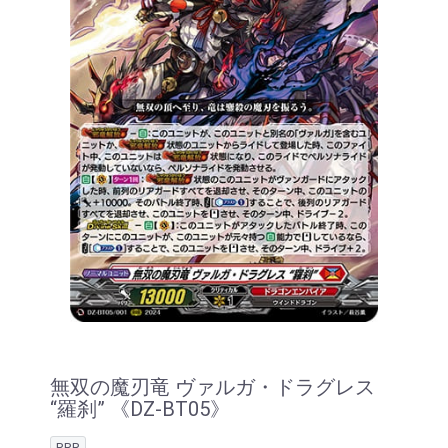
無双の魔刃竜 ヴァルガ・ドラグレス
“羅刹” 《DZ-BT05》
RRR