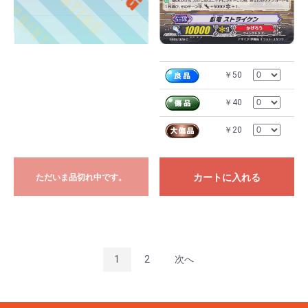
￥50
￥40
￥20
カートに入れる
ただいま品切れ中です。
1
2
次へ