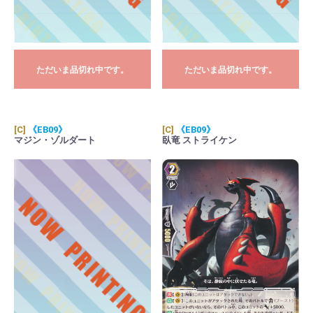
ただいま品切れ中です。
ただいま品切れ中です。
[C]
《EB09》
[C]
《EB09》
マジン・ゾルダート
臥竜 ストライケン