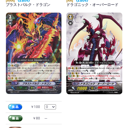
[RRR]
《EB09》
[RR]
《EB09》
ブラストバルク・ドラゴン
ドラゴニック・オーバーロード
￥100
￥80
---