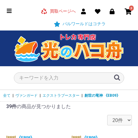
0
買取ページへ
パルワールドはコチラ
全て
|
ヴァンガード
|
エクストラブースター
|
創世の竜神
《EB09》
39件
の商品が見つかりました
[RRR]
《EB09》
[RRR]
《EB09》