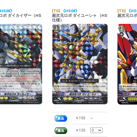
HS08》
[TD]
《HS08》
[TD]
《HS
ロボ ダイカイザー（HS
超次元ロボ ダイユーシャ （HS
超次元ロボ
仕様）
￥150
---
￥120