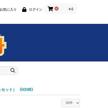
0
￥0
お気に入り
ログイン
うセット）
《HS08》