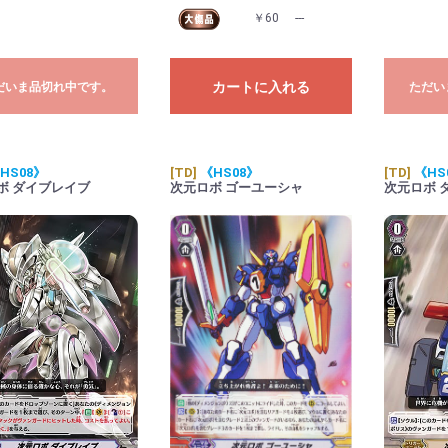
￥60
---
カートに入れる
だいま品切れ中です。
ただい
HS08》
[TD]
《HS08》
[TD]
《HS
ボ ダイブレイブ
次元ロボ ゴーユーシャ
次元ロボ 