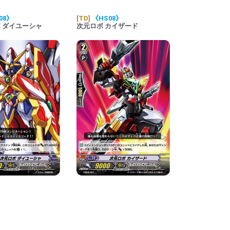
08》
[TD]
《HS08》
 ダイユーシャ
次元ロボ カイザード