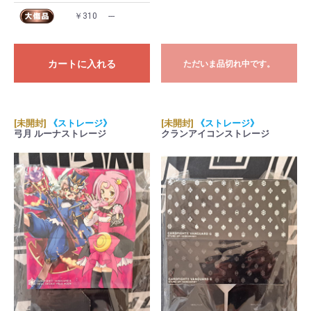
￥310
---
カートに入れる
ただいま品切れ中です。
[未開封]
《ストレージ》
[未開封]
《ストレージ》
弓月 ルーナストレージ
クランアイコンストレージ