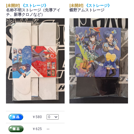
[未開封]
《ストレージ》
[未開封]
《ストレージ》
名称不明ストレージ（先導アイ
蝶野アムストレージ
チ、新導クロノなど）
￥580
￥625
---