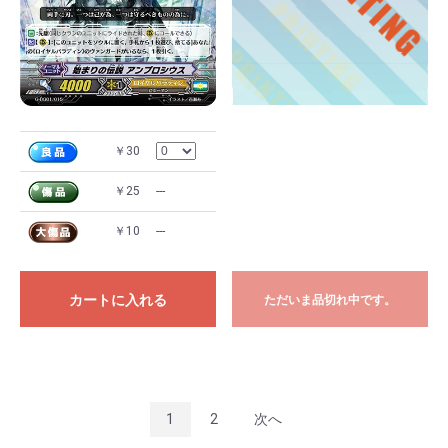
￥30
￥25
---
￥10
---
カートに入れる
ただいま品切れ中です。
1
2
次へ