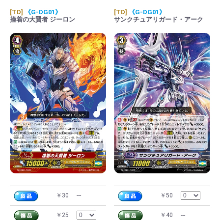
[TD]
《G-DG01》
[TD]
《G-DG01》
撞着の大賢者 ジーロン
サンクチュアリガード・アーク
￥30
---
￥50
￥25
￥40
---