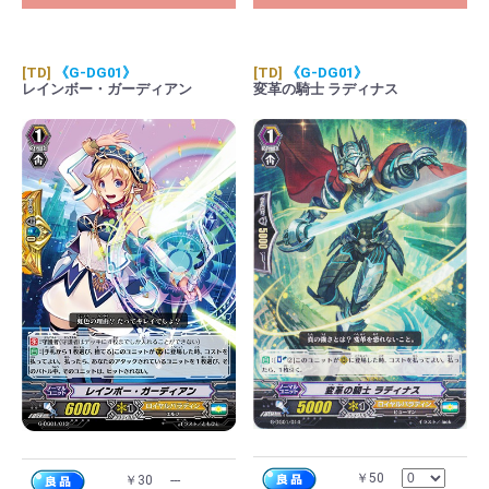
[TD]
《G-DG01》
[TD]
《G-DG01》
レインボー・ガーディアン
変革の騎士 ラディナス
￥50
￥30
---