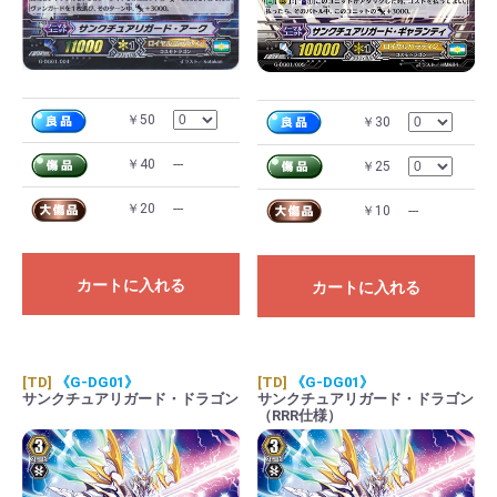
￥50
￥30
￥40
---
￥25
￥20
---
￥10
---
カートに入れる
カートに入れる
[TD]
《G-DG01》
[TD]
《G-DG01》
サンクチュアリガード・ドラゴン
サンクチュアリガード・ドラゴン
（RRR仕様）