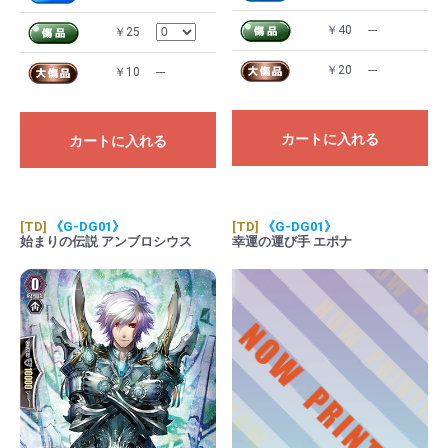
￥40
---
￥25
￥20
---
￥10
---
カートに入れる
カートに入れる
[TD]
《G-DG01》
[TD]
《G-DG01》
始まりの伝説 アンブロシウス
幸運の運び手 エポナ