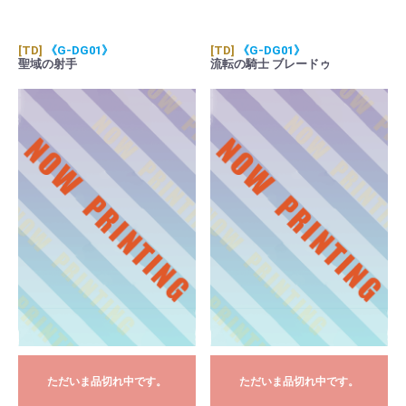
[TD]
《G-DG01》
[TD]
《G-DG01》
聖域の射手
流転の騎士 ブレードゥ
ただいま品切れ中です。
ただいま品切れ中です。