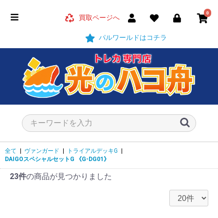
0
買取ページへ
パルワールドはコチラ
全て
|
ヴァンガード
|
トライアルデッキG
|
DAIGOスペシャルセットG
《G-DG01》
23件
の商品が見つかりました