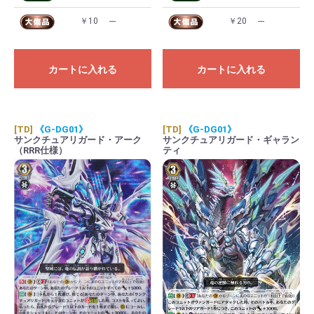
￥10
---
￥20
---
カートに入れる
カートに入れる
[TD]
《G-DG01》
[TD]
《G-DG01》
サンクチュアリガード・アーク
サンクチュアリガード・ギャラン
（RRR仕様）
ティ