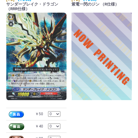
サンダーブレイク・ドラゴン
紫電一閃のジン （R仕様）
（RRR仕様）
￥50
￥40