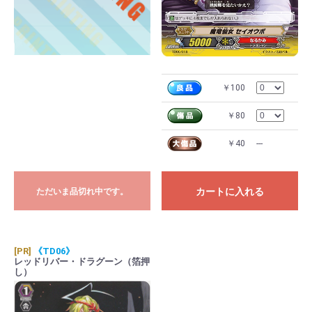
￥100
￥80
￥40
---
カートに入れる
ただいま品切れ中です。
[PR]
《TD06》
レッドリバー・ドラグーン（箔押
し）