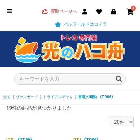
0
買取ページへ
パルワールドはコチラ
全て
|
ヴァンガード
|
トライアルデッキ
|
雷竜の鳴動
《TD06》
19件
の商品が見つかりました
[TD]
《TD06》
[TD]
《TD06》