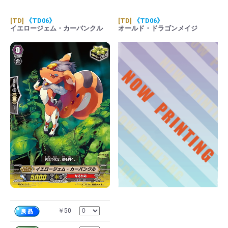
[TD]
《TD06》
[TD]
《TD06》
イエロージェム・カーバンクル
オールド・ドラゴンメイジ
￥50