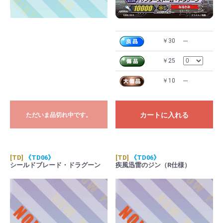
￥30
---
￥25
￥10
---
カートに入れる
ただいま品切れ中です。
[TD]
《TD06》
[TD]
《TD06》
シールドブレード・ドラグーン
疾風迅雷のジン（R仕様）