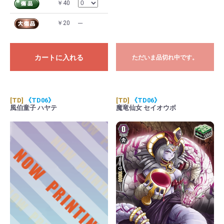
￥40
￥20
---
カートに入れる
ただいま品切れ中です。
[TD]
《TD06》
[TD]
《TD06》
風伯童子 ハヤテ
魔竜仙女 セイオウボ