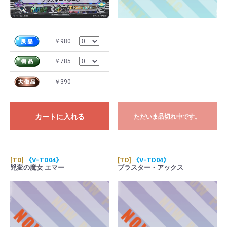
￥980
￥785
￥390
---
カートに入れる
ただいま品切れ中です。
[TD]
《V-TD04》
[TD]
《V-TD04》
兇変の魔女 エマー
ブラスター・アックス