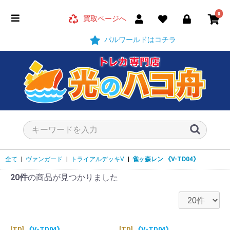
0
買取ページへ
パルワールドはコチラ
全て
|
ヴァンガード
|
トライアルデッキV
|
雀ヶ森レン
《V-TD04》
20件
の商品が見つかりました
[TD]
《V-TD04》
[TD]
《V-TD04》