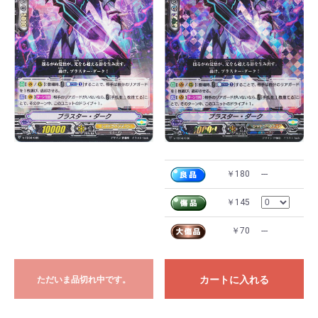
￥180
---
￥145
￥70
---
カートに入れる
ただいま品切れ中です。