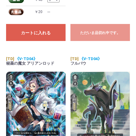
￥20
---
カートに入れる
ただいま品切れ中です。
[TD]
《V-TD04》
[TD]
《V-TD04》
秘薬の魔女 アリアンロッド
フルバウ