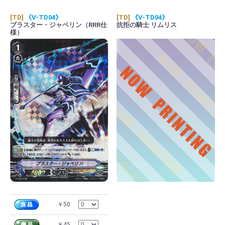
[TD]
《V-TD04》
[TD]
《V-TD04》
ブラスター・ジャベリン（RRR仕
抗拒の騎士 リムリス
様）
￥50
￥45