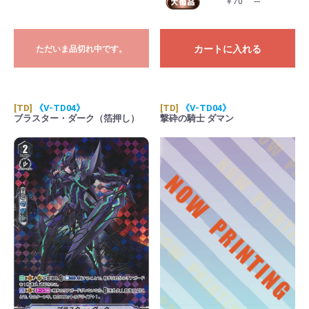
￥70
---
カートに入れる
ただいま品切れ中です。
[TD]
《V-TD04》
[TD]
《V-TD04》
ブラスター・ダーク（箔押し）
撃砕の騎士 ダマン