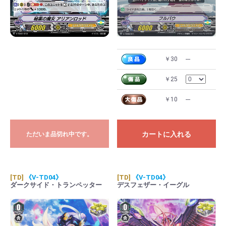
￥30
---
￥25
￥10
---
カートに入れる
ただいま品切れ中です。
[TD]
《V-TD04》
[TD]
《V-TD04》
ダークサイド・トランペッター
デスフェザー・イーグル