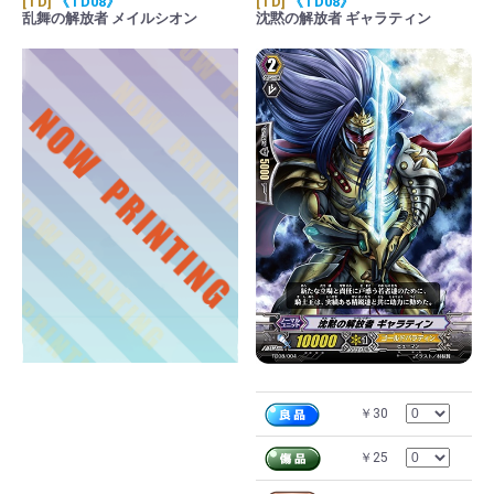
[TD]
《TD08》
[TD]
《TD08》
乱舞の解放者 メイルシオン
沈黙の解放者 ギャラティン
￥30
￥25