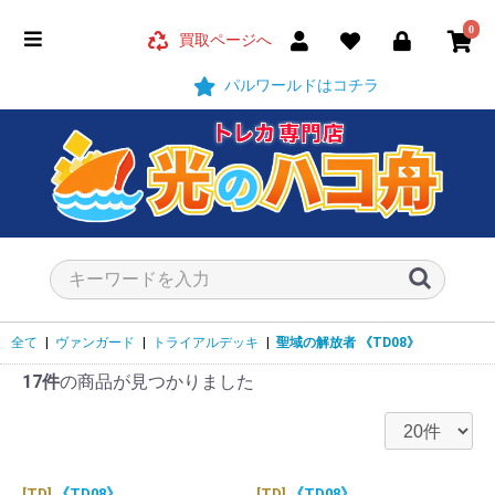
0
買取ページへ
パルワールドはコチラ
全て
|
ヴァンガード
|
トライアルデッキ
|
聖域の解放者
《TD08》
17件
の商品が見つかりました
[TD]
《TD08》
[TD]
《TD08》