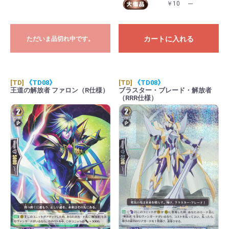
￥10
---
カートに入れる
ただいま品切れ中です。
[TD]
《TD08》
[TD]
《TD08》
王道の解放者 ファロン（R仕様）
ブラスター・ブレード・解放者
（RRR仕様）