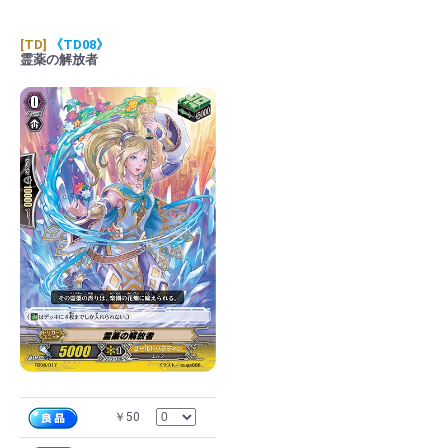
[TD]
《TD08》
霊薬の解放者
￥50