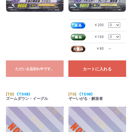
￥200
￥160
￥80
---
カートに入れる
ただいま品切れ中です。
[TD]
《TD08》
[TD]
《TD08》
ズームダウン・イーグル
ぞーいがる・解放者