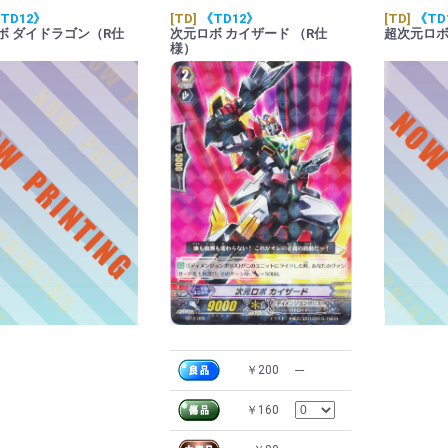
TD12》
[TD]
《TD12》
[TD]
《TD
ボ ダイドラゴン（R仕
次元ロボ カイザード （R仕
超次元ロボ
様）
￥200
---
￥160