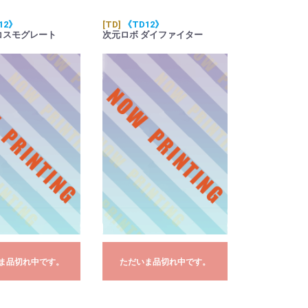
12》
[TD]
《TD12》
コスモグレート
次元ロボ ダイファイター
ま品切れ中です。
ただいま品切れ中です。