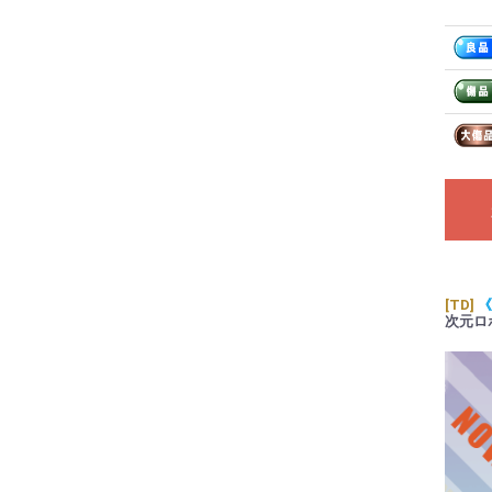
[TD]
《
次元ロ