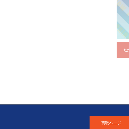
た
買取ページ