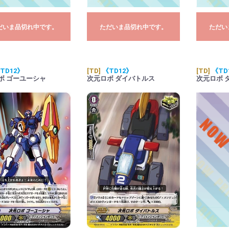
だいま品切れ中です。
ただいま品切れ中です。
ただい
TD12》
[TD]
《TD12》
[TD]
《TD
ボ ゴーユーシャ
次元ロボ ダイバトルス
次元ロボ 