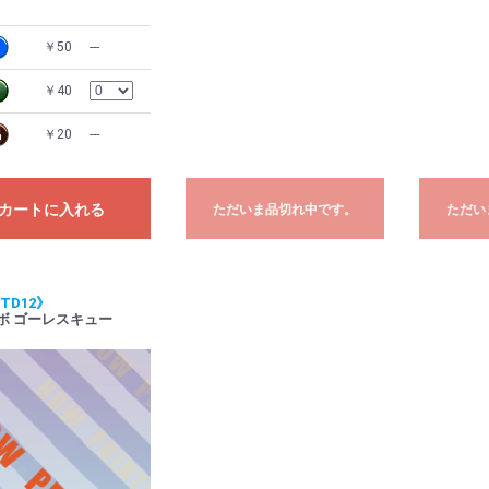
￥50
---
￥40
￥20
---
カートに入れる
ただいま品切れ中です。
ただい
TD12》
ボ ゴーレスキュー