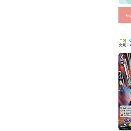
た
[TD]
《
次元ロ