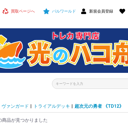
買取ページへ
パルワールド
新規会員登録
ヴァンガード
|
トライアルデッキ
|
超次元の勇者
《TD12》
の商品が見つかりました