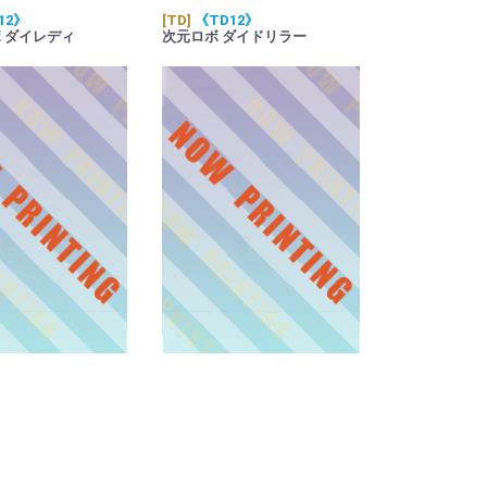
12》
[TD]
《TD12》
 ダイレディ
次元ロボ ダイドリラー