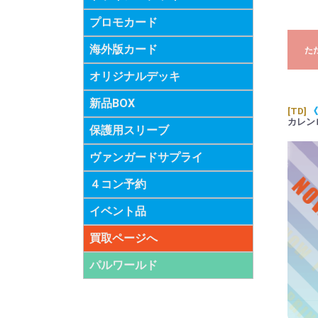
プロモカード
海外版カード
た
オリジナルデッキ
新品BOX
[TD]
《
カレン
保護用スリーブ
ヴァンガードサプライ
４コン予約
イベント品
買取ページへ
パルワールド