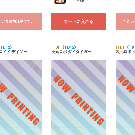
￥80
---
カートに入れる
だいま品切れ中です。
ただい
TD12》
[TD]
《TD12》
[TD]
《TD
ロイド デイジー
次元ロボ ダイタイガー
次元ロボ 