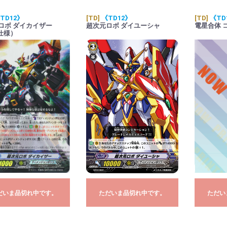
TD12》
[TD]
《TD12》
[TD]
《TD
ロボ ダイカイザー
超次元ロボ ダイユーシャ
電星合体 
仕様）
だいま品切れ中です。
ただいま品切れ中です。
ただい