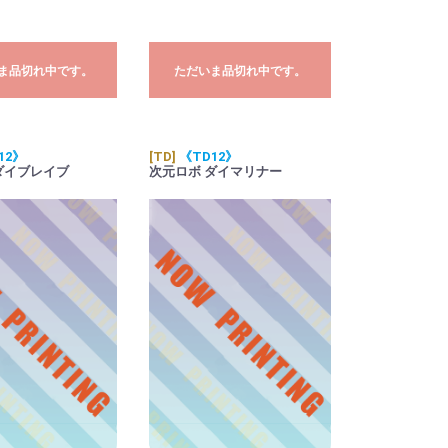
ま品切れ中です。
ただいま品切れ中です。
12》
[TD]
《TD12》
ダイブレイブ
次元ロボ ダイマリナー