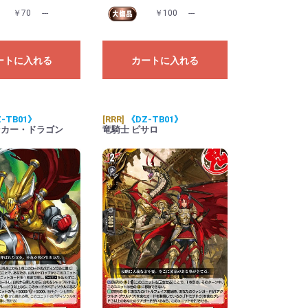
￥70
---
￥100
---
ートに入れる
カートに入れる
-TB01》
[RRR]
《DZ-TB01》
ンカー・ドラゴン
竜騎士 ピサロ