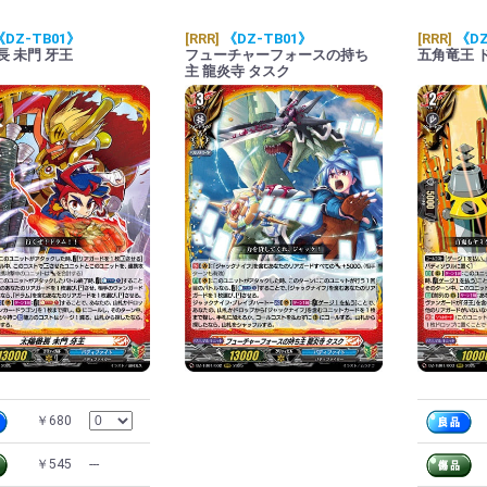
《DZ-TB01》
[RRR]
《DZ-TB01》
[RRR]
《DZ
長 未門 牙王
フューチャーフォースの持ち
五角竜王 
主 龍炎寺 タスク
￥680
￥545
---