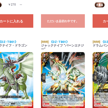
￥270
---
カートに入れる
カ
ただいま品切れ中です。
《DZ-TB01》
[RRR]
《DZ-TB01》
[RRR]
《DZ
クナイフ・ドラゴン
ジャックナイフ “バーンエナジ
ドラムバ
ー”