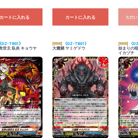
カートに入れる
カートに入れる
ただい
《DZ-TB01》
[RRR]
《DZ-TB01》
[RRR]
《DZ
救世主 臥炎 キョウヤ
大魍魎 ヤミゲドウ
始まりの
イカヅチ