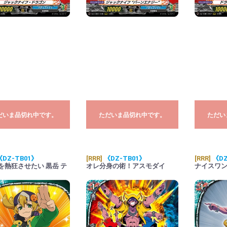
だいま品切れ中です。
ただいま品切れ中です。
ただい
《DZ-TB01》
[RRR]
《DZ-TB01》
[RRR]
《DZ
を熱狂させたい 黒岳 テ
オレ分身の術！アスモダイ
ナイスワ