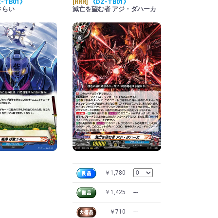
-TB01》
[RRR]
《DZ-TB01》
さらい
滅亡を望む者 アジ・ダハーカ
￥1,780
￥1,425
---
￥710
---