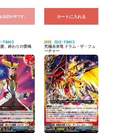
カートに入れる
ま品切れ中です。
-TB01》
[RR]
《DZ-TB01》
稲妻、終わりの雷鳴
究極未来竜 ドラム・ザ・フュ
ーチャー