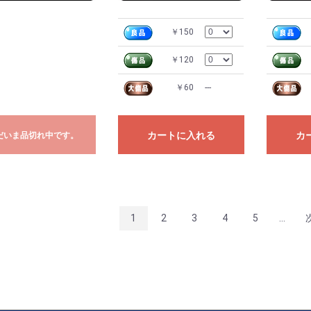
￥150
￥120
￥60
---
カートに入れる
カ
だいま品切れ中です。
1
2
3
4
5
...