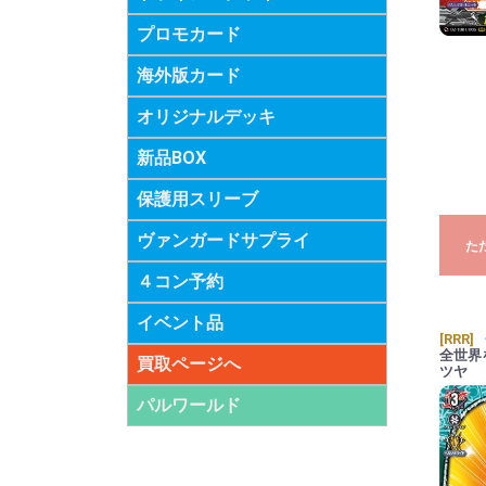
プロモカード
海外版カード
オリジナルデッキ
新品BOX
保護用スリーブ
ヴァンガードサプライ
た
４コン予約
イベント品
[RRR]
全世界
買取ページへ
ツヤ
パルワールド