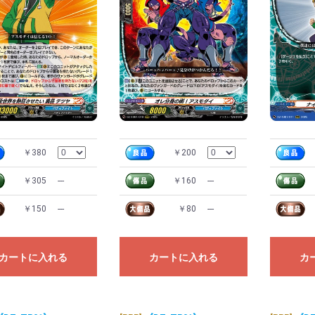
￥380
￥200
￥305
---
￥160
---
￥150
---
￥80
---
カートに入れる
カートに入れる
カ