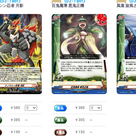
《DZ-TB01》
[RRR]
《DZ-TB01》
[RRR]
《DZ
シン忍者 月影
百鬼魔導 悪鬼正機
風遁 旋風
￥580
￥380
￥385
---
￥305
---
￥190
---
￥150
---