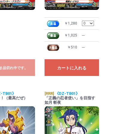
￥1,280
￥1,025
---
￥510
---
カートに入れる
ま品切れ中です。
-TB01》
[RRR]
《DZ-TB01》
ン！（最高だぜ）
「正義の忍者使い」を目指す
如月 斬夜