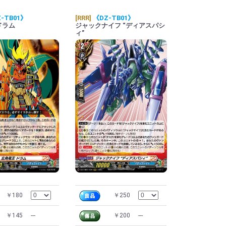
-TB01》
[RRR]
《DZ-TB01》
ドラム
ジャックナイフ “ディアスパシ
ィ”
￥180
￥250
￥145
---
￥200
---