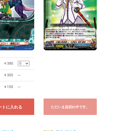
￥380
￥305
---
￥150
---
ートに入れる
ただいま品切れ中です。