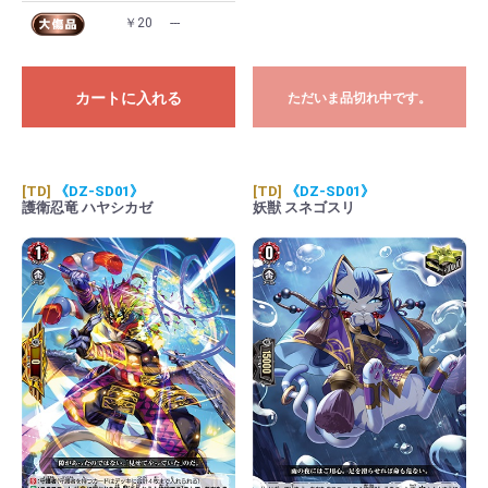
￥20
---
カートに入れる
ただいま品切れ中です。
[TD]
《DZ-SD01》
[TD]
《DZ-SD01》
護衛忍竜 ハヤシカゼ
妖獣 スネゴスリ