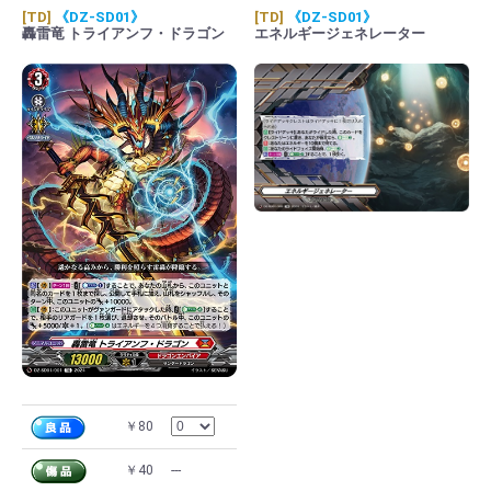
[TD]
《DZ-SD01》
[TD]
《DZ-SD01》
轟雷竜 トライアンフ・ドラゴン
エネルギージェネレーター
￥80
￥40
---