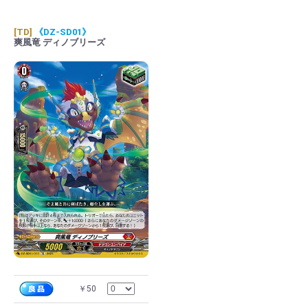
[TD]
《DZ-SD01》
爽風竜 ディノブリーズ
￥50