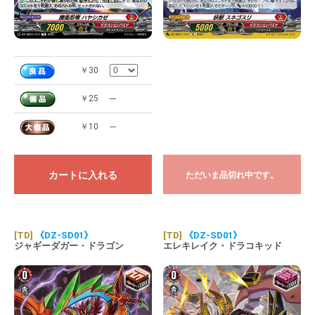
￥30
￥25
---
￥10
---
カートに入れる
ただいま品切れ中です。
[TD]
《DZ-SD01》
[TD]
《DZ-SD01》
ジャギーダガー・ドラゴン
エレキレイク・ドラコキッド