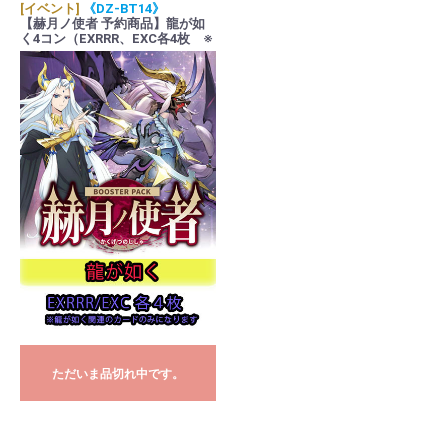
[イベント]
《DZ-BT14》
【赫月ノ使者 予約商品】龍が如
く4コン（EXRRR、EXC各4枚 ※
超トリガーは1枚）お一人様1個ま
で
ただいま品切れ中です。