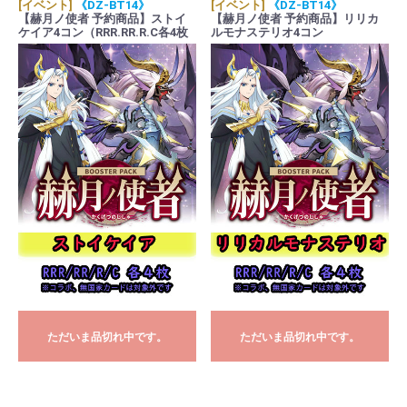
[イベント]
《DZ-BT14》
[イベント]
《DZ-BT14》
【赫月ノ使者 予約商品】ストイ
【赫月ノ使者 予約商品】リリカ
ケイア4コン（RRR.RR.R.C各4枚
ルモナステリオ4コン
ORR1枚）
（RRR.RR.R.C各4枚 ORR1枚）
ただいま品切れ中です。
ただいま品切れ中です。