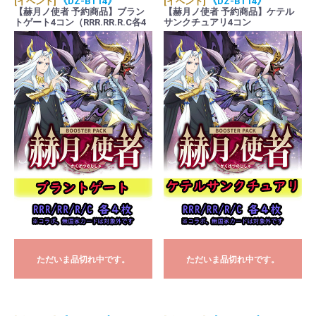
[イベント]
《DZ-BT14》
[イベント]
《DZ-BT14》
【赫月ノ使者 予約商品】ブラン
【赫月ノ使者 予約商品】ケテル
トゲート4コン（RRR.RR.R.C各4
サンクチュアリ4コン
枚 ORR1枚）
（RRR.RR.R.C各4枚 ORR1枚）
ただいま品切れ中です。
ただいま品切れ中です。