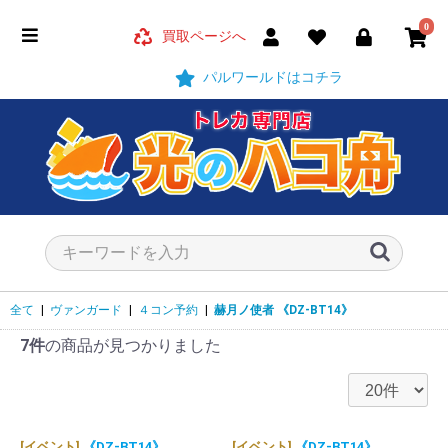
0
買取ページへ
パルワールドはコチラ
全て
|
ヴァンガード
|
４コン予約
|
赫月ノ使者
《DZ-BT14》
7件
の商品が見つかりました
[イベント]
《DZ-BT14》
[イベント]
《DZ-BT14》