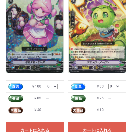
￥100
￥30
￥85
---
￥25
---
￥40
---
￥10
---
カートに入れる
カートに入れる