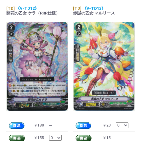
[TD]
《V-TD12》
[TD]
《V-TD12》
開花の乙女 ケラ（RRR仕様）
赤誠の乙女 マルリース
￥180
---
￥20
￥155
￥15
---