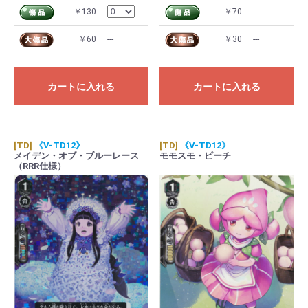
￥130
￥70
---
￥60
---
￥30
---
カートに入れる
カートに入れる
[TD]
《V-TD12》
[TD]
《V-TD12》
メイデン・オブ・ブルーレース
モモスモ・ピーチ
（RRR仕様）