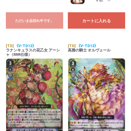
￥40
---
カートに入れる
ただいま品切れ中です。
[TD]
《V-TD12》
[TD]
《V-TD12》
ラナンキュラスの花乙女 アーシ
高雅の騎士 オルヴェール
ャ（RRR仕様）