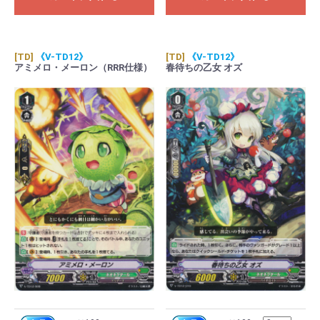
[TD]
《V-TD12》
[TD]
《V-TD12》
アミメロ・メーロン（RRR仕様）
春待ちの乙女 オズ