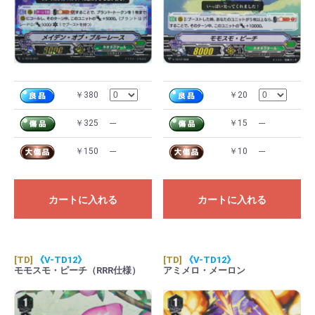
￥380
￥20
￥325
---
￥15
---
￥150
---
￥10
---
カートに入れる
カートに入れる
[TD]
《V-TD12》
[TD]
《V-TD12》
モモスモ・ピーチ（RRR仕様）
アミメロ・メーロン