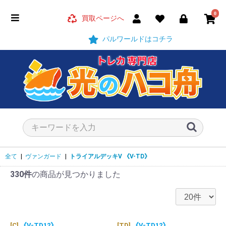
0
買取ページへ
パルワールドはコチラ
全て
|
ヴァンガード
|
トライアルデッキV
《V-TD》
330件
の商品が見つかりました
[C]
《V-TD12》
[TD]
《V-TD12》