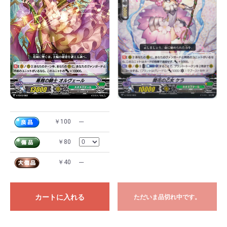
￥100
---
￥80
￥40
---
カートに入れる
ただいま品切れ中です。