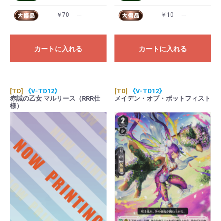
￥70
---
￥10
---
カートに入れる
カートに入れる
[TD]
《V-TD12》
[TD]
《V-TD12》
赤誠の乙女 マルリース（RRR仕
メイデン・オブ・ボットフィスト
様）