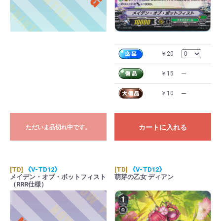
￥20
￥15
---
￥10
---
カートに入れる
ただいま品切れ中です。
[TD]
《V-TD12》
[TD]
《V-TD12》
メイデン・オブ・ボットフィスト
萌芽の乙女 ディアン
（RRR仕様）