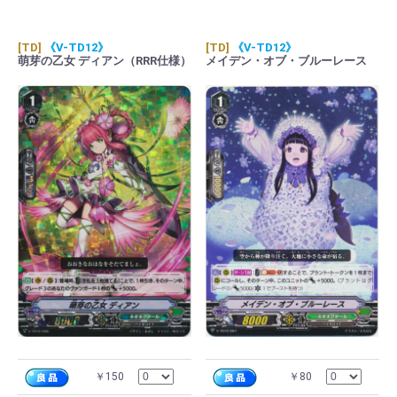
[TD]
《V-TD12》
[TD]
《V-TD12》
萌芽の乙女 ディアン（RRR仕様）
メイデン・オブ・ブルーレース
￥150
￥80