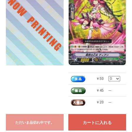
￥50
￥45
---
￥20
---
カートに入れる
ただいま品切れ中です。