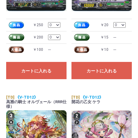
￥250
￥20
￥200
￥15
---
￥100
---
￥10
---
カートに入れる
カートに入れる
[TD]
《V-TD12》
[TD]
《V-TD12》
高雅の騎士 オルヴェール（RRR仕
開花の乙女 ケラ
様）