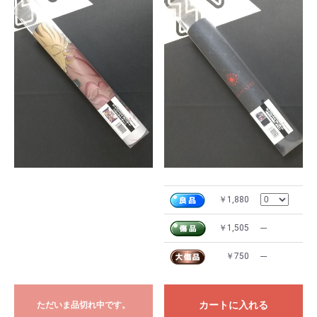
￥1,880
￥1,505
---
￥750
---
カートに入れる
ただいま品切れ中です。