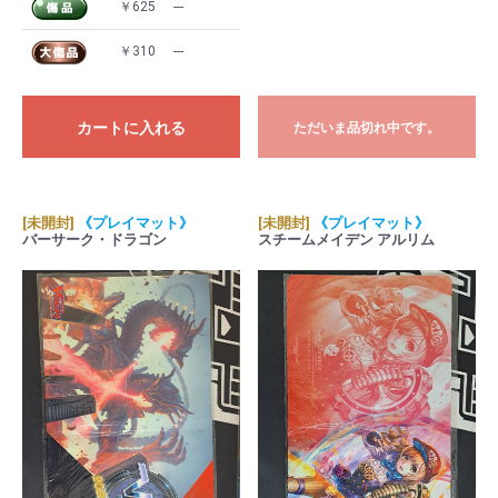
￥625
---
￥310
---
カートに入れる
ただいま品切れ中です。
[未開封]
《プレイマット》
[未開封]
《プレイマット》
バーサーク・ドラゴン
スチームメイデン アルリム