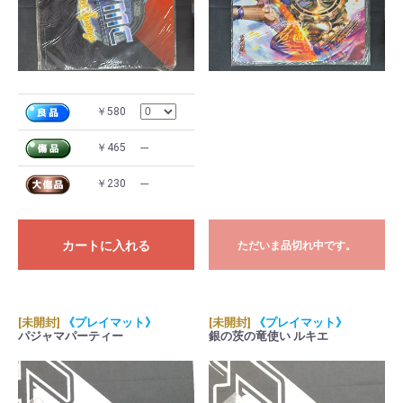
￥580
￥465
---
￥230
---
カートに入れる
ただいま品切れ中です。
[未開封]
《プレイマット》
[未開封]
《プレイマット》
パジャマパーティー
銀の茨の竜使い ルキエ