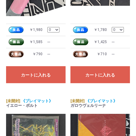
￥1,980
￥1,780
￥1,585
---
￥1,425
---
￥790
---
￥710
---
カートに入れる
カートに入れる
[未開封]
《プレイマット》
[未開封]
《プレイマット》
イエロー・ボルト
ガロウヴェルリーナ