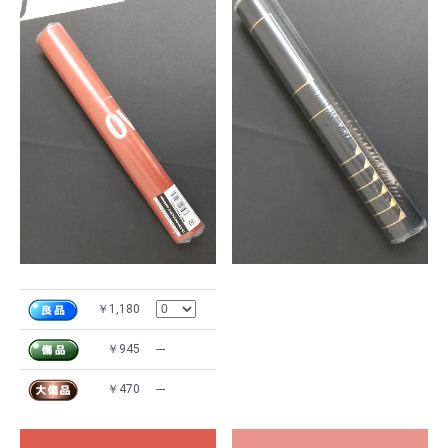
￥1,180
￥945
---
￥470
---