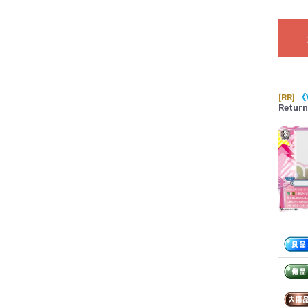
[RR]
《
Return