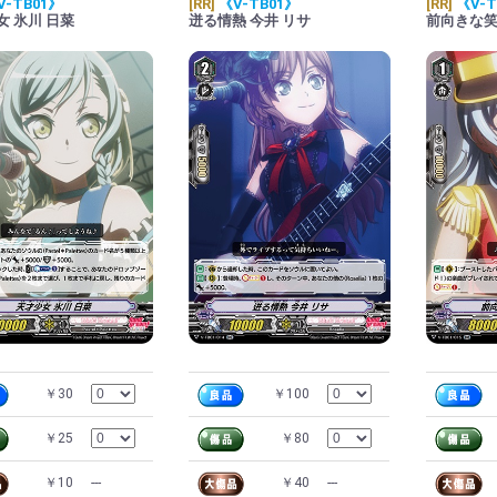
V-TB01》
[RR]
《V-TB01》
[RR]
《V-T
女 氷川 日菜
迸る情熱 今井 リサ
前向きな笑
￥30
￥100
￥25
￥80
￥10
---
￥40
---