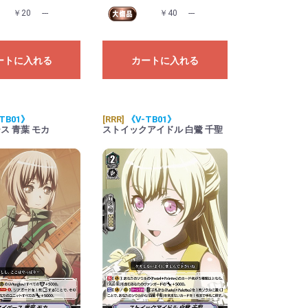
￥20
---
￥40
---
ートに入れる
カートに入れる
TB01》
[RRR]
《V-TB01》
ス 青葉 モカ
ストイックアイドル 白鷺 千聖