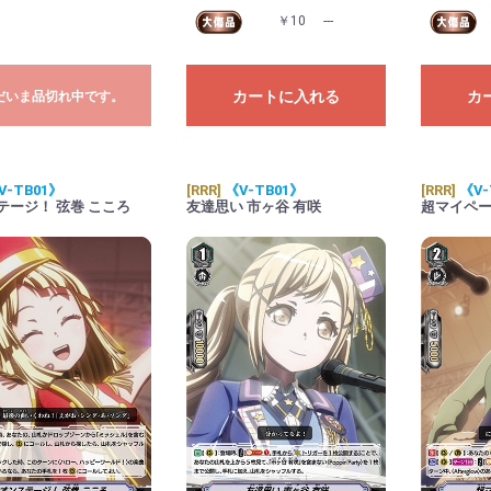
￥10
---
カートに入れる
カ
だいま品切れ中です。
V-TB01》
[RRR]
《V-TB01》
[RRR]
《V-
テージ！ 弦巻 こころ
友達思い 市ヶ谷 有咲
超マイペー