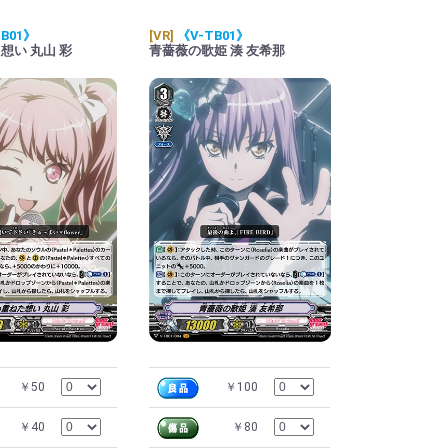
B01》
[VR]
《V-TB01》
想い 丸山 彩
青薔薇の歌姫 湊 友希那
￥50
￥100
￥40
￥80