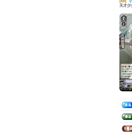
[RR]
《
天才少