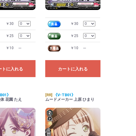
￥30
￥30
￥25
￥25
￥10
---
￥10
---
ートに入れる
カートに入れる
B01》
[RR]
《V-TB01》
体 花園 たえ
ムードメーカー 上原 ひまり