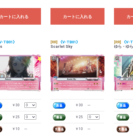
カートに入れる
カートに入れる
カ
V-TB01》
[RR]
《V-TB01》
[RR]
《V-T
s
Scarlet Sky
ゆら・ゆらRi
￥30
￥30
---
￥25
￥25
￥10
---
￥10
---