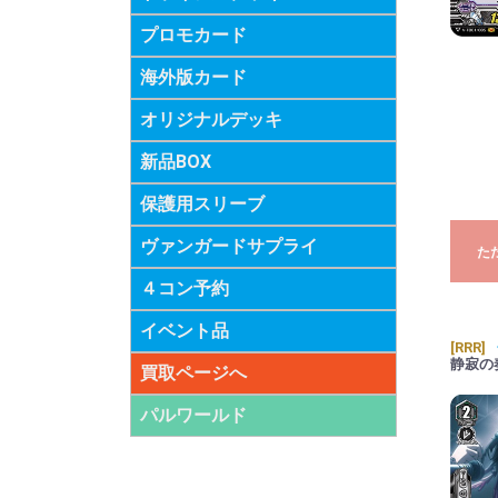
プロモカード
海外版カード
オリジナルデッキ
新品BOX
保護用スリーブ
ヴァンガードサプライ
た
４コン予約
イベント品
[RRR]
静寂の
買取ページへ
パルワールド