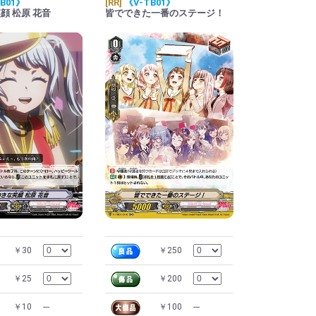
B01》
[RR]
《V-TB01》
顔 松原 花音
皆でできた一番のステージ！
￥30
￥250
￥25
￥200
￥10
---
￥100
---