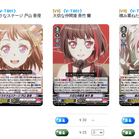
V-TB01》
[VR]
《V-TB01》
[VR]
《V-T
ラなステージ 戸山 香澄
大切な仲間達 美竹 蘭
積み重ねた
￥30
---
￥25