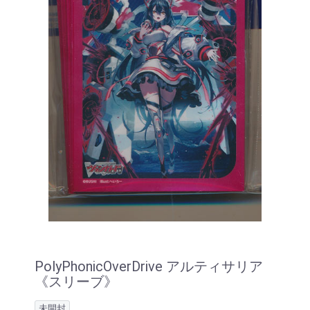
PolyPhonicOverDrive アルティサリア
《スリーブ》
未開封