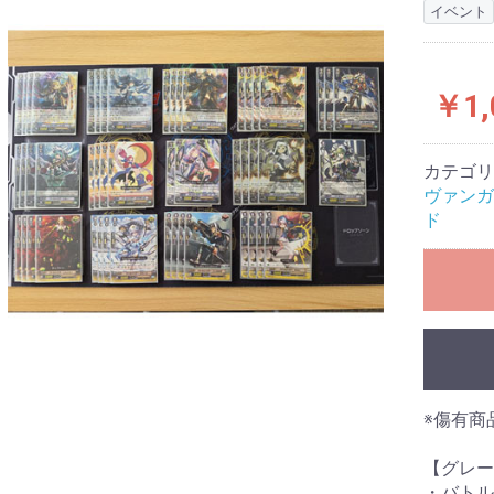
イベント
￥1,
カテゴリ
ヴァンガ
ド
※傷有商
【グレー
・バトル